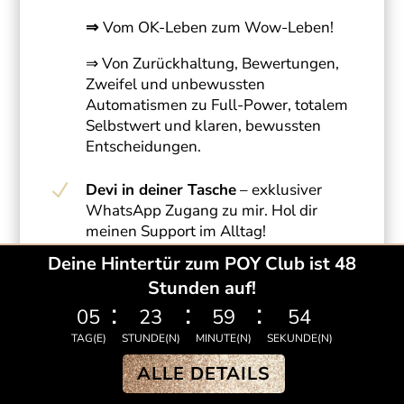
⇒
Vom OK-Leben zum Wow-Leben!
⇒ Von Zurückhaltung, Bewertungen,
Zweifel und unbewussten
Automatismen zu Full-Power, totalem
Selbstwert und klaren, bewussten
Entscheidungen.
N
Devi in deiner Tasche
– exklusiver
WhatsApp Zugang zu mir. Hol dir
meinen Support im Alltag!
Deine Hintertür zum POY Club ist 48
SCHENKE DIR TIEFE BEGEGNUNGEN
Stunden auf!
:
:
:
MIT MIR
05
23
59
52
TAG(E)
STUNDE(N)
MINUTE(N)
SEKUNDE(N)
Tauche ein in einen energetischen Raum,
ALLE DETAILS
der dir ermöglicht, die Veränderungen, die