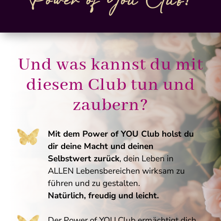
Power of You Club!
Und was kannst du mit
diesem Club tun und
zaubern?
Mit dem Power of YOU Club holst du
dir deine Macht und deinen
Selbstwert zurück
,
dein Leben in
ALLEN Lebensbereichen wirksam zu
führen und zu gestalten.
Natürlich, freudig und leicht.
Der
Power of YOU Club ermächtigt dich,