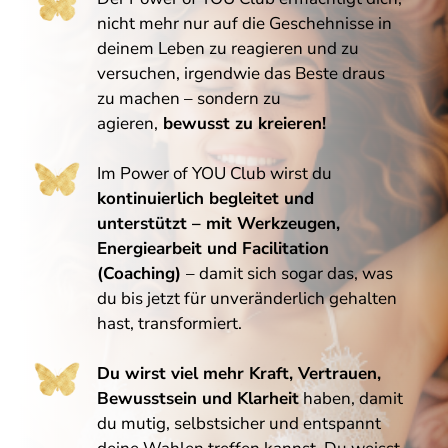
nicht mehr nur auf die Geschehnisse in
deinem Leben zu reagieren und zu
versuchen, irgendwie das Beste draus
zu machen – sondern zu
agieren,
bewusst zu kreieren!
Im Power of YOU Club wirst du
kontinuierlich begleitet und
unterstützt
– mit Werkzeugen,
Energiearbeit und Facilitation
(Coaching)
– damit sich sogar das, was
du bis jetzt für unveränderlich gehalten
hast, transformiert.
Du wirst viel mehr Kraft, Vertrauen,
Bewusstsein und Klarheit
haben, damit
du mutig, selbstsicher und entspannt