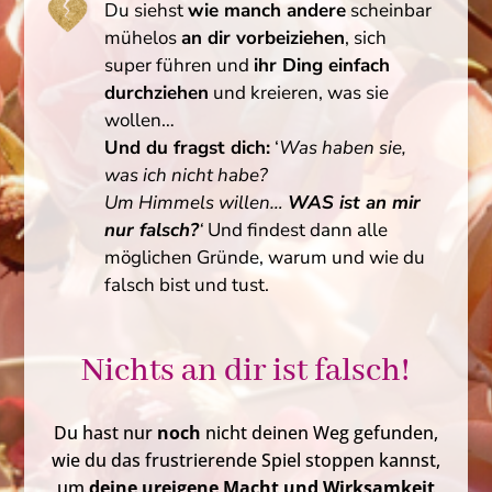
Du siehst
wie manch andere
scheinbar
mühelos
an dir vorbeiziehen
, sich
super führen und
ihr Ding einfach
durchziehen
und kreieren, was sie
wollen…
Und du fragst dich:
‘
Was haben sie,
was ich nicht habe?
Um Himmels willen…
WAS ist an mir
nur falsch?
‘
Und findest dann alle
möglichen Gründe, warum und wie du
falsch bist und tust.
Nichts an dir ist falsch!
Du hast nur
noch
nicht deinen Weg gefunden,
wie du das frustrierende Spiel
stoppen kannst,
um
deine ureigene Macht und Wirksamkeit