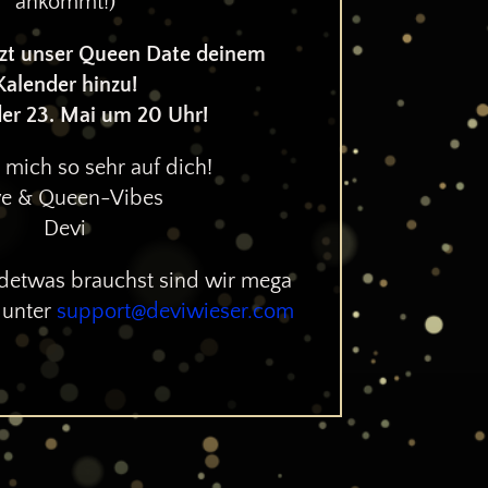
ankommt!)
etzt unser Queen Date deinem
Kalender hinzu!
der 23. Mai um 20 Uhr!
e mich so sehr auf dich!
e & Queen-Vibes
Devi
endetwas brauchst sind wir mega
 unter
support@deviwieser.com