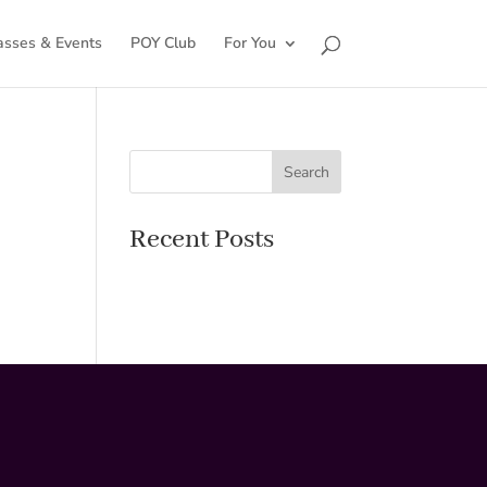
asses & Events
POY Club
For You
Search
Recent Posts