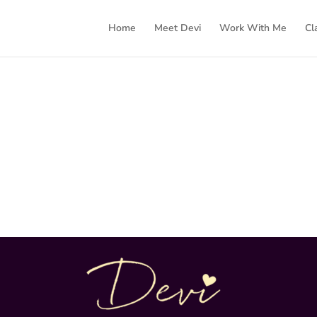
Home
Meet Devi
Work With Me
Cl